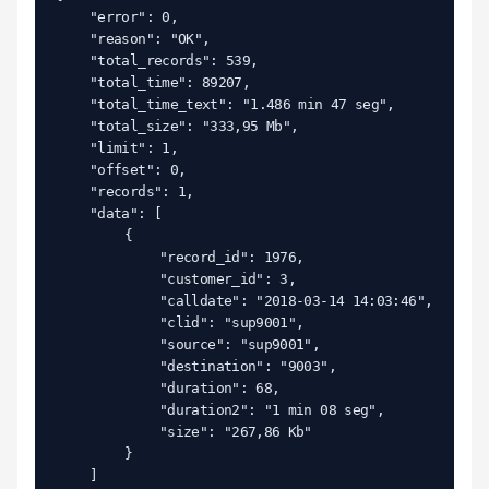
	"error": 0,

	"reason": "OK",

	"total_records": 539,

	"total_time": 89207,

	"total_time_text": "1.486 min 47 seg",

	"total_size": "333,95 Mb",

	"limit": 1,

	"offset": 0,

	"records": 1,

	"data": [

		{

			"record_id": 1976,

			"customer_id": 3,

			"calldate": "2018-03-14 14:03:46",

			"clid": "sup9001",

			"source": "sup9001",

			"destination": "9003",

			"duration": 68,

			"duration2": "1 min 08 seg",

			"size": "267,86 Kb"

		}

	]
