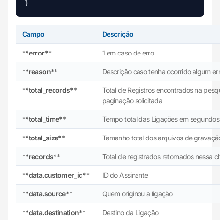
Campo
Descrição
*
*error*
*
1 em caso de erro
*
*reason*
*
Descrição caso tenha ocorrido algum er
*
*total_records*
*
Total de Registros encontrados na pesq
paginação solicitada
*
*total_time*
*
Tempo total das Ligações em segundos
*
*total_size*
*
Tamanho total dos arquivos de gravaçã
*
*records*
*
Total de registrados retornados nessa 
*
*data.customer_id*
*
ID do Assinante
*
*data.source*
*
Quem originou a ligação
*
*data.destination*
*
Destino da Ligação