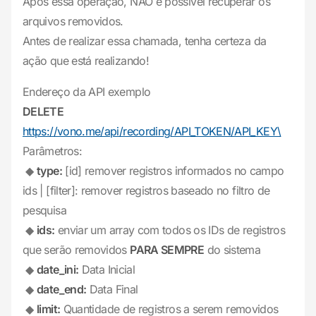
Após essa operação, NÃO é possível recuperar os
arquivos removidos.
Antes de realizar essa chamada, tenha certeza da
ação que está realizando!
Endereço da API exemplo
DELETE
https://vono.me/api/recording/API_TOKEN/API_KEY\
Parâmetros:
◆
type:
[id] remover registros informados no campo
ids | [filter]: remover registros baseado no filtro de
pesquisa
◆
ids:
enviar um array com todos os IDs de registros
que serão removidos
PARA SEMPRE
do sistema
◆
date_ini:
Data Inicial
◆
date_end:
Data Final
◆
limit:
Quantidade de registros a serem removidos