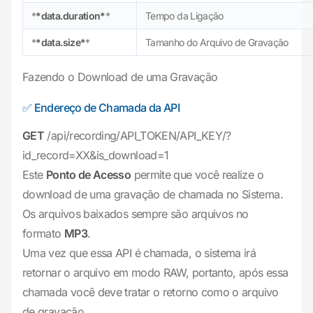
*
*data.duration*
*
Tempo da Ligação
*
*data.size*
*
Tamanho do Arquivo de Gravação
Fazendo o Download de uma Gravação
✅ Endereço de Chamada da API
GET
/api/recording/API_TOKEN/API_KEY/?
id_record=XX&is_download=1
Este
Ponto de Acesso
permite que você realize o
download de uma gravação de chamada no Sistema.
Os arquivos baixados sempre são arquivos no
formato
MP3
.
Uma vez que essa API é chamada, o sistema irá
retornar o arquivo em modo RAW, portanto, após essa
chamada você deve tratar o retorno como o arquivo
de gravação.